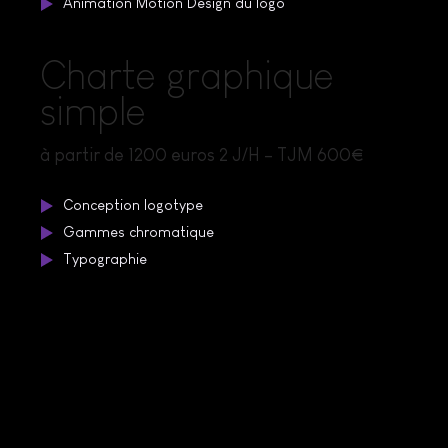
Animation Motion Design du logo
Charte graphique
simple
à partir de 1200 euros 2 J/H – TJM 600€
Conception logotype
Gammes chromatique
Typographie
Options identité
visuelle