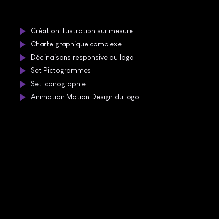
sur devis
Création illustration sur mesure
Charte graphique complexe
Déclinaisons responsive du logo
Set Pictogrammes
Set iconographie
Animation Motion Design du logo
Vous avez un projet ?
BCS MANAGEMENT répond à
vos enjeux et vous
accompagne